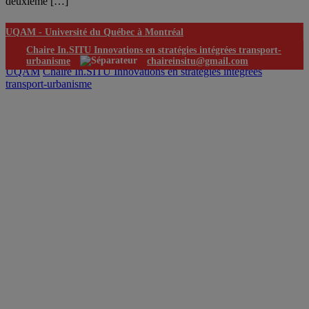
deuxième […]
UQAM -
Université du Québec à Montréal
Chaire In.SITU Innovations en stratégies intégrées transport-
urbanisme
chaireinsitu@gmail.com
UQAM
Chaire In.SITU Innovations en stratégies intégrées
transport-urbanisme