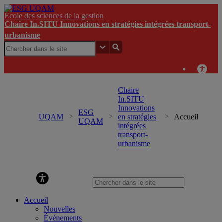
École des sciences de la gestion
Chaire In.SITU Innovations en stratégies intégrées transport-
urbanisme
Chaire
In.SITU
Innovations
ESG
UQAM
en stratégies
Accueil
UQAM
intégrées
transport-
urbanisme
Chaire In.SITU Innovations en stratégies intégrées
transport-urbanisme
Accueil
Nouvelles
Événements