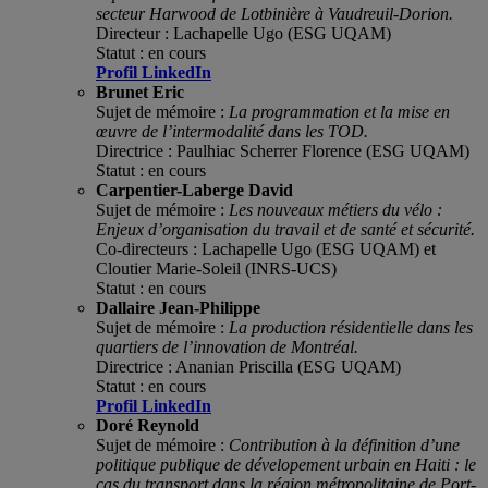
secteur Harwood de Lotbinière à Vaudreuil-Dorion
.
D
irecteur : Lachapelle Ugo (ESG UQAM)
Statut : en cours
Profil LinkedIn
Brunet
Eric
Sujet de mémoire :
La programmation et la mise en
œuvre de l’intermodalité dans les TOD.
Directrice : Paulhiac Scherrer Florence (ESG UQAM)
Statut : en cours
Carpentier-Laberge David
Sujet de mémoire :
Les nouveaux métiers du vélo :
Enjeux d’organisation du travail et de santé et sécurité.
Co
-d
irecteurs : Lachapelle Ugo (ESG UQAM) et
Cloutier Marie-Soleil (INRS-UCS)
Statut : en cours
Dallaire Jean-Philippe
Sujet de mémoire :
La production résidentielle dans les
quartiers de l’innovation de Montréal.
Directrice : Ananian Priscilla (ESG UQAM)
Statut : en cours
Profil LinkedIn
Doré Reynold
Sujet de mémoire :
Contribution à la définition d’une
politique publique de dévelopement urbain en Haiti : le
cas du transport dans la région métropolitaine de Port-