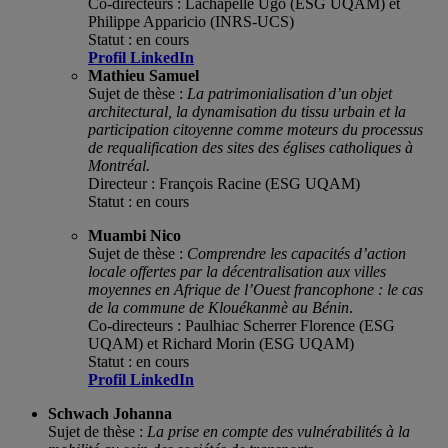
Co-d
irecteurs :
Lachapelle Ugo
(ESG UQAM) et
Philippe Apparicio (INRS-UCS)
Statut : en cours
Profil LinkedIn
Mathieu Samuel
Sujet de thèse :
La patrimonialisation d’un objet
architectural, la dynamisation du tissu urbain et la
participation citoyenne comme moteurs du processus
de requalification des sites des églises catholiques à
Montréal.
Directeur : François Racine (ESG UQAM)
Statut : en cours
Muambi Nico
Sujet de thèse :
Comprendre les capacités d’action
locale offertes par la décentralisation aux villes
moyennes en Afrique de l’Ouest francophone : le cas
de la commune de Klouékanmè au Bénin
.
Co-d
irecteurs :
Paulhiac Scherrer Florence
(ESG
UQAM) et Richard Morin (ESG UQAM)
Statut : en cours
Profil LinkedIn
Schwach Johanna
Sujet de thèse :
La prise en compte des vulnérabilités à la