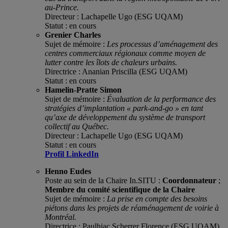
au-Prince.
Directeur : Lachapelle Ugo (ESG UQAM)
Statut : en cours
Grenier Charles
Sujet de mémoire :
Les processus d’aménagement des
centres commerciaux régionaux comme moyen de
lutter contre les îlots de chaleurs urbains.
Directrice : Ananian Priscilla (ESG UQAM)
Statut : en cours
Hamelin-Pratte Simon
Sujet de mémoire :
Évaluation de la performance des
stratégies d’implantation « park-and-go » en tant
qu’axe de développement du système de transport
collectif au Québec
.
D
irecteur : Lachapelle Ugo (ESG UQAM)
Statut : en cours
Profil LinkedIn
Henno Eudes
Poste au sein de la Chaire In.SITU :
Coordonnateur
;
Membre du comité scientifique de la Chaire
Sujet de mémoire :
La prise en compte des besoins
piétons dans les projets de réaménagement de voirie à
Montréal.
Directrice : Paulhiac Scherrer Florence (ESG UQAM)