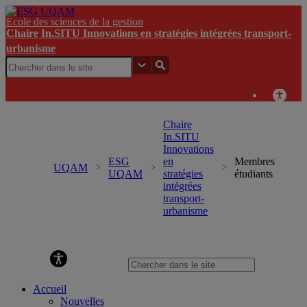
École des sciences de la gestion
Chaire In.SITU Innovations en stratégies intégrées transport-
urbanisme
Chaire
In.SITU
Innovations
ESG
en
Membres
UQAM
UQAM
stratégies
étudiants
intégrées
transport-
urbanisme
Chaire In.SITU Innovations en stratégies intégrées
transport-urbanisme
Accueil
Nouvelles