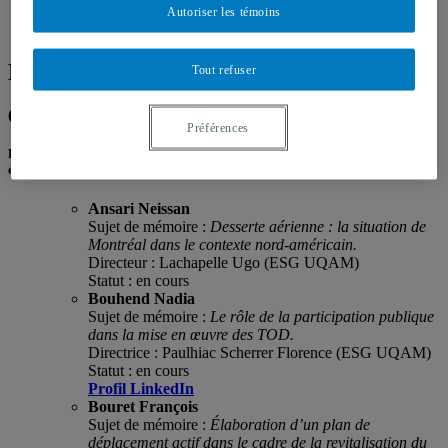
Cahiers In.SITU
Autoriser les témoins
Devenir partenaire de la Chaire 2015-2020
Membres étudiants
Tout refuser
(Page en construction – Mises à jour progressives à venir)
Préférences
Étudiants membres de la Chaire issus du programme conjoint de maîtrise en
études urbaines INRS-UQAM :
Ansari Neissan
Sujet de mémoire :
Desserte aérienne : la situation de
Montréal dans le contexte nord-américain.
Directeur : Lachapelle Ugo (ESG UQAM)
Statut : en cours
Bouhend
Nadia
Sujet de mémoire :
Le rôle de la participation publique
dans la mise en œuvre des TOD.
Directrice : Paulhiac Scherrer Florence (ESG UQAM)
Statut : en cours
Profil LinkedIn
Bouret François
Sujet de mémoire :
Élaboration d’un plan de
déplacement actif dans le cadre de la revitalisation du