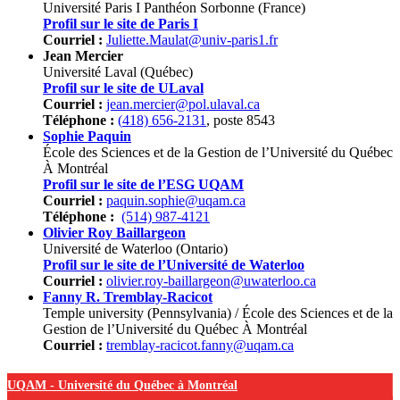
Université Paris I Panthéon Sorbonne (France)
Profil sur le site de Paris I
Courriel :
Juliette.Maulat@univ-paris1.fr
Jean Mercier
Université Laval (Québec)
Profil sur le site de ULaval
Courriel :
jean.mercier@pol.ulaval.ca
Téléphone :
(
418) 656-2131
, poste 8543
Sophie Paquin
École des Sciences et de la Gestion de l’Université du Québec
À Montréal
Profil sur le site de l’ESG UQAM
Courriel :
paquin.sophie@uqam.ca
Téléphone :
(514) 987-4121
Olivier Roy Baillargeon
Université de Waterloo (Ontario)
Profil sur le site de l’Université de Waterloo
Courriel :
olivier.roy-baillargeon@uwaterloo.ca
Fanny R. Tremblay-Racicot
Temple university (Pennsylvania) / École des Sciences et de la
Gestion de l’Université du Québec À Montréal
Courriel :
tremblay-racicot.fanny@uqam.ca
UQAM -
Université du Québec à Montréal