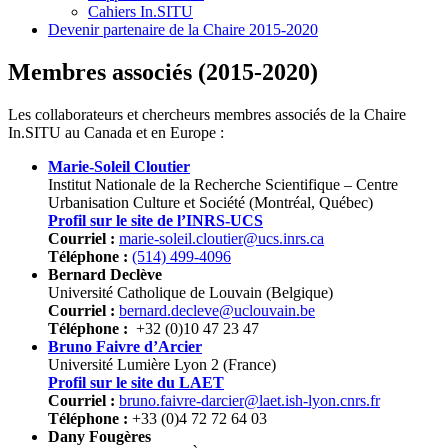
Cahiers In.SITU
Devenir partenaire de la Chaire 2015-2020
Membres associés (2015-2020)
Les collaborateurs et chercheurs membres associés de la Chaire
In.SITU au Canada et en Europe :
Marie-Soleil Cloutier
Institut Nationale de la Recherche Scientifique – Centre
Urbanisation Culture et Société (Montréal, Québec)
Profil sur le site de l’INRS-UCS
Courriel :
marie-soleil.cloutier@ucs.inrs.ca
Téléphone :
(514) 499-4096
Bernard Declève
Université Catholique de Louvain (Belgique)
Courriel :
bernard.decleve@uclouvain.be
Téléphone :
+32 (0)10 47 23 47
Bruno Faivre d’Arcier
Université Lumière Lyon 2 (France)
Profil sur le site du LAET
Courriel :
bruno.faivre-darcier@laet.ish-lyon.cnrs.fr
Téléphone :
+33 (0)4 72 72 64 03
Dany Fougères