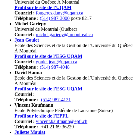
Université du Québec À Montréal
Profil sur le site de l’UQAM
Courriel :
fougeres.dany@uqam.ca
Téléphone :
(514) 987-3000
poste 8217
Michel Gariépy
Université de Montréal (Québec)
Courriel :
michel.gariepy@umontreal.ca
Jean Goulet
École des Sciences et de la Gestion de l’Université du Québec
À Montréal
Profil sur le site de l’ESG UQAM
Courriel :
goulet.jean@uqam.ca
Téléphone :
(514) 987-4048
David Hanna
École des Sciences et de la Gestion de l’Université du Québec
À Montréal
Profil sur le site de l’ESG UQAM
Courriel :
Téléphone :
(514) 987-4121
Vincent Kaufmann
École Polytechnique Fédérale de Lausanne (Suisse)
Profil sur le site de l’EPFL
Courriel :
vincent.kaufmann@epfl.ch
Téléphone :
+41 21 69 36229
Juliette Maulat