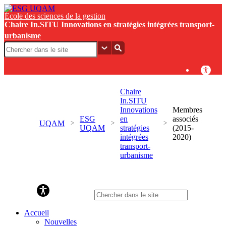
École des sciences de la gestion
Chaire In.SITU Innovations en stratégies intégrées transport-
urbanisme
Chaire
In.SITU
Innovations
Membres
ESG
en
associés
UQAM
UQAM
stratégies
(2015-
intégrées
2020)
transport-
urbanisme
Chaire In.SITU Innovations en stratégies intégrées
transport-urbanisme
Accueil
Nouvelles