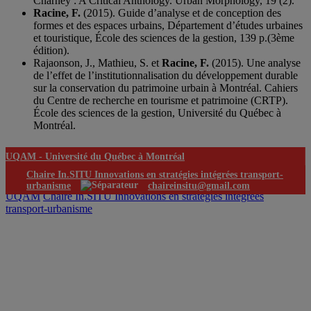
Charney : A Critical Anthology. Urban Morphology, 19 (2).
Racine, F.
(2015). Guide d’analyse et de conception des
formes et des espaces urbains, Département d’études urbaines
et touristique, École des sciences de la gestion, 139 p.(3ème
édition).
Rajaonson, J., Mathieu, S. et
Racine, F.
(2015). Une analyse
de l’effet de l’institutionnalisation du développement durable
sur la conservation du patrimoine urbain à Montréal. Cahiers
du Centre de recherche en tourisme et patrimoine (CRTP).
École des sciences de la gestion, Université du Québec à
Montréal.
UQAM -
Université du Québec à Montréal
Chaire In.SITU Innovations en stratégies intégrées transport-
urbanisme
chaireinsitu@gmail.com
UQAM
Chaire In.SITU Innovations en stratégies intégrées
transport-urbanisme