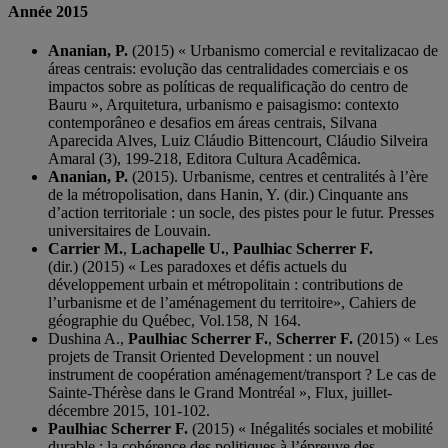
Année 2015
Ananian, P.
(2015) « Urbanismo comercial e revitalizacao de
áreas centrais: evolução das centralidades comerciais e os
impactos sobre as políticas de requalificação do centro de
Bauru », Arquitetura, urbanismo e paisagismo: contexto
contemporâneo e desafios em áreas centrais, Silvana
Aparecida Alves, Luiz Cláudio Bittencourt, Cláudio Silveira
Amaral (3), 199-218, Editora Cultura Acadêmica.
Ananian, P.
(2015). Urbanisme, centres et centralités à l’ère
de la métropolisation, dans Hanin, Y. (dir.) Cinquante ans
d’action territoriale : un socle, des pistes pour le futur. Presses
universitaires de Louvain.
Carrier M.
,
Lachapelle U.
,
Paulhiac Scherrer F.
(dir.) (2015) « Les paradoxes et défis actuels du
développement urbain et métropolitain : contributions de
l’urbanisme et de l’aménagement du territoire», Cahiers de
géographie du Québec, Vol.158, N 164.
Dushina A.,
Paulhiac Scherrer F.
,
Scherrer F.
(2015) « Les
projets de Transit Oriented Development : un nouvel
instrument de coopération aménagement/transport ? Le cas de
Sainte-Thérèse dans le Grand Montréal », Flux, juillet-
décembre 2015, 101-102.
Paulhiac Scherrer F.
(2015) « Inégalités sociales et mobilité
durable : la cohérence des politiques à l’épreuve des