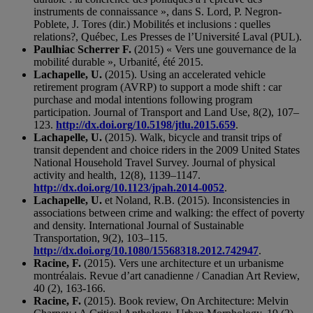
instruments de connaissance », dans S. Lord, P. Negron-
Poblete, J. Tores (dir.) Mobilités et inclusions : quelles
relations?, Québec, Les Presses de l’Université Laval (PUL).
Paulhiac Scherrer F.
(2015) « Vers une gouvernance de la
mobilité durable », Urbanité, été 2015.
Lachapelle, U.
(2015). Using an accelerated vehicle
retirement program (AVRP) to support a mode shift : car
purchase and modal intentions following program
participation. Journal of Transport and Land Use, 8(2), 107–
123.
http://dx.doi.org/10.5198/jtlu.2015.659
.
Lachapelle, U.
(2015). Walk, bicycle and transit trips of
transit dependent and choice riders in the 2009 United States
National Household Travel Survey. Journal of physical
activity and health, 12(8), 1139–1147.
http://dx.doi.org/10.1123/jpah.2014-0052
.
Lachapelle, U.
et Noland, R.B. (2015). Inconsistencies in
associations between crime and walking: the effect of poverty
and density. International Journal of Sustainable
Transportation, 9(2), 103–115.
http://dx.doi.org/10.1080/15568318.2012.742947
.
Racine, F.
(2015). Vers une architecture et un urbanisme
montréalais. Revue d’art canadienne / Canadian Art Review,
40 (2), 163-166.
Racine, F.
(2015). Book review, On Architecture: Melvin