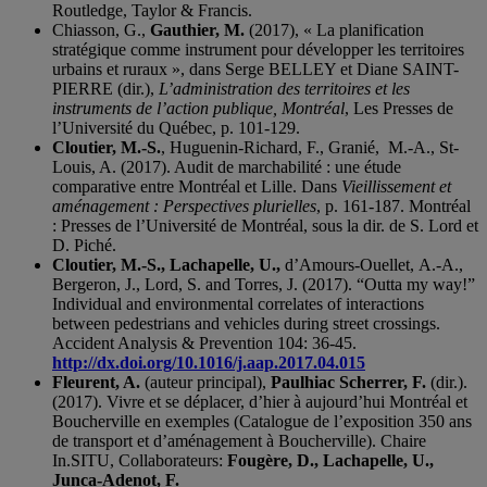
Routledge, Taylor & Francis.
Chiasson, G.,
Gauthier, M.
(2017), « La planification
stratégique comme instrument pour développer les territoires
urbains et ruraux », dans Serge BELLEY et Diane SAINT-
PIERRE (dir.),
L’administration des territoires et les
instruments de l’action publique, Montréal
, Les Presses de
l’Université du Québec, p. 101-129.
Cloutier, M.-S.
, Huguenin-Richard, F., Granié, M.-A., St-
Louis, A. (2017). Audit de marchabilité : une étude
comparative entre Montréal et Lille. Dans
Vieillissement et
aménagement : Perspectives plurielles
, p. 161-187. Montréal
: Presses de l’Université de Montréal, sous la dir. de S. Lord et
D. Piché.
Cloutier, M.-S., Lachapelle, U.,
d’Amours-Ouellet, A.-A.,
Bergeron, J., Lord, S. and Torres, J. (2017). “Outta my way!”
Individual and environmental correlates of interactions
between pedestrians and vehicles during street crossings.
Accident Analysis & Prevention 104: 36-45.
http://dx.doi.org/10.1016/j.aap.2017.04.015
Fleurent, A.
(auteur principal),
Paulhiac Scherrer, F.
(dir.).
(2017). Vivre et se déplacer, d’hier à aujourd’hui Montréal et
Boucherville en exemples (Catalogue de l’exposition 350 ans
de transport et d’aménagement à Boucherville). Chaire
In.SITU, Collaborateurs:
Fougère, D., Lachapelle, U.,
Junca-Adenot, F.