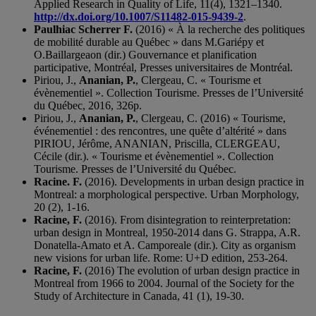
Applied Research in Quality of Life, 11(4), 1321–1340.
http://dx.doi.org/10.1007/S11482-015-9439-2
.
Paulhiac Scherrer F.
(2016) « À la recherche des politiques
de mobilité durable au Québec » dans M.Gariépy et
O.Baillargeaon (dir.) Gouvernance et planification
participative, Montréal, Presses universitaires de Montréal.
Piriou, J.,
Ananian, P.
, Clergeau, C. « Tourisme et
évènementiel ». Collection Tourisme. Presses de l’Université
du Québec, 2016, 326p.
Piriou, J.,
Ananian, P.
, Clergeau, C. (2016) « Tourisme,
événementiel : des rencontres, une quête d’altérité » dans
PIRIOU, Jérôme, ANANIAN, Priscilla, CLERGEAU,
Cécile (dir.). « Tourisme et évènementiel ». Collection
Tourisme. Presses de l’Université du Québec.
Racine. F.
(2016). Developments in urban design practice in
Montreal: a morphological perspective. Urban Morphology,
20 (2), 1-16.
Racine, F.
(2016). From disintegration to reinterpretation:
urban design in Montreal, 1950-2014 dans G. Strappa, A.R.
Donatella-Amato et A. Camporeale (dir.). City as organism
new visions for urban life. Rome: U+D edition, 253-264.
Racine, F.
(2016) The evolution of urban design practice in
Montreal from 1966 to 2004. Journal of the Society for the
Study of Architecture in Canada, 41 (1), 19-30.