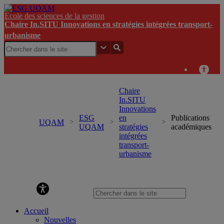
École des sciences de la gestion
Chaire In.SITU Innovations en stratégies intégrées transport-
urbanisme
Chaire
In.SITU
Innovations
ESG
en
Publications
UQAM
UQAM
stratégies
académiques
intégrées
transport-
urbanisme
Chaire In.SITU Innovations en stratégies intégrées
transport-urbanisme
Accueil
Nouvelles