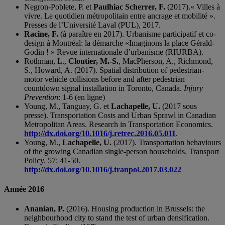
Negron-Poblete, P. et
Paulhiac Scherrer, F.
(2017).« Villes à
vivre. Le quotidien métropolitain entre ancrage et mobilité ».
Presses de l’Université Laval (PUL), 2017.
Racine, F.
(à paraître en 2017). Urbanisme participatif et co-
design à Montréal: la démarche «Imaginons la place Gérald-
Godin ! » Revue internationale d’urbanisme (RIURBA).
Rothman, L.,
Cloutier, M.-S.
, MacPherson, A., Richmond,
S., Howard, A. (2017). Spatial distribution of pedestrian-
motor vehicle collisions before and after pedestrian
countdown signal installation in Toronto, Canada.
Injury
Prevention
: 1-6 (en ligne)
Young, M., Tanguay, G. et
Lachapelle, U.
(2017 sous
presse). Transportation Costs and Urban Sprawl in Canadian
Metropolitan Areas. Research in Transportation Economics.
http://dx.doi.org/10.1016/j.retrec.2016.05.011
.
Young, M.,
Lachapelle, U.
(2017). Transportation behaviours
of the growing Canadian single-person households. Transport
Policy. 57: 41-50.
http://dx.doi.org/10.1016/j.tranpol.2017.03.022
Année 2016
Ananian, P.
(2016). Housing production in Brussels: the
neighbourhood city to stand the test of urban densification.