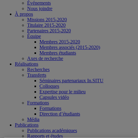
Événements
Nous joindre
À propos
Missions 2015-2020
Titulaire 2015-2020
Partenaires 2015-2020
Équipe
Membres 2015-2020
Membres associés (2015-2020)
Membres étudiants
Axes de recherche
Réalisations
Recherches
Transferts
Séminaires partenariaux In.SITU
Colloques
Expertise pour le milieu
Capsules vidéo
Formations
Formations
Direction d’étudiants
Média
Publications
Publications académiques
Rapports et études