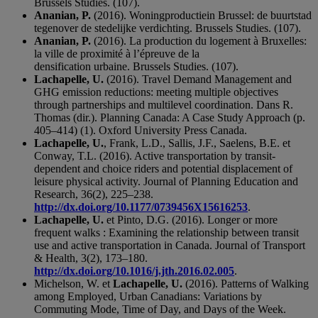
Brussels Studies. (107).
Ananian, P.
(2016). Woningproductiein Brussel: de buurtstad
tegenover de stedelijke verdichting. Brussels Studies. (107).
Ananian, P.
(2016). La production du logement à Bruxelles:
la ville de proximité à l’épreuve de la
densification urbaine. Brussels Studies. (107).
Lachapelle, U.
(2016). Travel Demand Management and
GHG emission reductions: meeting multiple objectives
through partnerships and multilevel coordination. Dans R.
Thomas (dir.). Planning Canada: A Case Study Approach (p.
405–414) (1). Oxford University Press Canada.
Lachapelle, U.
, Frank, L.D., Sallis, J.F., Saelens, B.E. et
Conway, T.L. (2016). Active transportation by transit-
dependent and choice riders and potential displacement of
leisure physical activity. Journal of Planning Education and
Research, 36(2), 225–238.
http://dx.doi.org/10.1177/0739456X15616253
.
Lachapelle, U.
et Pinto, D.G. (2016). Longer or more
frequent walks : Examining the relationship between transit
use and active transportation in Canada. Journal of Transport
& Health, 3(2), 173–180.
http://dx.doi.org/10.1016/j.jth.2016.02.005
.
Michelson, W. et
Lachapelle, U.
(2016). Patterns of Walking
among Employed, Urban Canadians: Variations by
Commuting Mode, Time of Day, and Days of the Week.