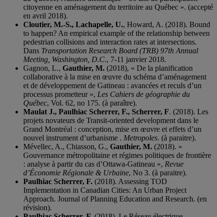
citoyenne en aménagement du territoire au Québec ». (accepté
en avril 2018).
Cloutier, M.-S., Lachapelle, U.
, Howard, A. (2018). Bound
to happen? An empirical example of the relationship between
pedestrian collisions and interaction rates at intersections.
Dans
Transportation Research Board (TRB) 97th Annual
Meeting, Washington, D.C
., 7-11 janvier 2018.
Gagnon, L.,
Gauthier, M.
(2018), « De la planification
collaborative à la mise en œuvre du schéma d’aménagement
et de développement de Gatineau : avancées et reculs d’un
processus prometteur »,
Les Cahiers de géographie du
Québec
, Vol. 62, no 175. (à paraître).
Maulat J., Paulhiac Scherrer, F., Scherrer, F
. (2018). Les
projets novateurs de Transit-oriented development dans le
Grand Montréal : conception, mise en œuvre et effets d’un
nouvel instrument d’urbanisme .
Metropoles
. (à paraitre).
Mévellec, A., Chiasson, G.,
Gauthier, M.
(2018). «
Gouvernance métropolitaine et régimes politiques de frontière
: analyse à partir du cas d’Ottawa-Gatineau »,
Revue
d’Économie Régionale & Urbaine
, No 3. (à paraitre).
Paulhiac Scherrer, F.
(2018). Assessing TOD
Implementation in Canadian Cities: An Urban Project
Approach. Journal of Planning Education and Research. (en
révision).
Paulhiac Scherrer, F.
(2018). Le Réseau électrique