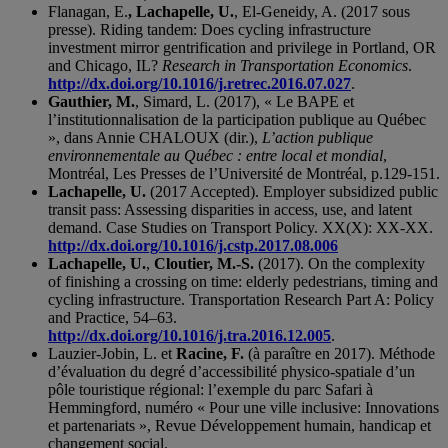
Flanagan, E.
,
Lachapelle, U.
, El-Geneidy, A. (2017 sous
presse). Riding tandem: Does cycling infrastructure
investment mirror gentrification and privilege in Portland, OR
and Chicago, IL?
Research in Transportation Economics
.
http://dx.doi.org/10.1016/j.retrec.2016.07.027
.
Gauthier, M.
, Simard, L. (2017), « Le BAPE et
l’institutionnalisation de la participation publique au Québec
», dans Annie CHALOUX (dir.),
L’action publique
environnementale au Québec : entre local et mondial
,
Montréal, Les Presses de l’Université de Montréal, p.129-151.
Lachapelle, U.
(2017 Accepted). Employer subsidized public
transit pass: Assessing disparities in access, use, and latent
demand. Case Studies on Transport Policy. XX(X): XX-XX.
http://dx.doi.org/10.1016/j.cstp.2017.08.006
Lachapelle, U.
,
Cloutier, M.-S.
(2017). On the complexity
of finishing a crossing on time: elderly pedestrians, timing and
cycling infrastructure. Transportation Research Part A: Policy
and Practice, 54–63.
http://dx.doi.org/10.1016/j.tra.2016.12.005
.
Lauzier-Jobin, L. et
Racine, F.
(à paraître en 2017). Méthode
d’évaluation du degré d’accessibilité physico-spatiale d’un
pôle touristique régional: l’exemple du parc Safari à
Hemmingford, numéro « Pour une ville inclusive: Innovations
et partenariats », Revue Développement humain, handicap et
changement social.