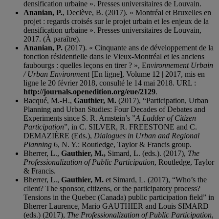
densification urbaine ». Presses universitaires de Louvain.
Ananian, P.
, Declève, B. (2017). « Montréal et Bruxelles en
projet : regards croisés sur le projet urbain et les enjeux de la
densification urbaine ». Presses universitaires de Louvain,
2017. (À paraître).
Ananian, P.
(2017). « Cinquante ans de développement de la
fonction résidentielle dans le Vieux-Montréal et les anciens
faubourgs : quelles leçons en tirer ? », E
nvironnement Urbain
/ Urban Environment
[En ligne], Volume 12 | 2017, mis en
ligne le 20 février 2018, consulté le 14 mai 2018. URL :
http://journals.openedition.org/eue/2129
.
Bacqué, M.-H.,
Gauthier, M.
(2017), “Participation, Urban
Planning and Urban Studies: Four Decades of Debates and
Experiments since S. R. Arnstein’s ”
A Ladder of Citizen
Participation
”, in C. SILVER, R. FREESTONE and C.
DEMAZIÈRE (Eds.),
Dialogues in Urban and Regional
Planning
6, N. Y.: Routledge, Taylor & Francis group.
Bherrer, L.,
Gauthier, M.,
Simard, L. (eds.). (2017),
The
Professionalization of Public Participation
, Routledge, Taylor
& Francis.
Bherrer, L.,
Gauthier, M.
et Simard, L. (2017), “Who’s the
client? The sponsor, citizens, or the participatory process?
Tensions in the Quebec (Canada) public participation field” in
Bherrer Laurence, Mario GAUTHIER and Louis SIMARD
(eds.) (2017),
The Professionalization of Public Participation
,