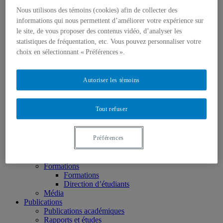
Événements
Nous utilisons des témoins (cookies) afin de collecter des
Nous joindre
informations qui nous permettent d’améliorer votre expérience sur
À propos
le site, de vous proposer des contenus vidéo, d’analyser les
Missions 2015-2020
Titulaire 2015-2020
statistiques de fréquentation, etc. Vous pouvez personnaliser votre
Partenaires 2015-2020
choix en sélectionnant « Préférences ».
Équipe
Membres 2015-2020
Membres associés (2015-2020)
Autoriser les témoins
Membres étudiants
Axes de recherche
Réalisations
Tout refuser
Recherches
Transferts
Séminaires partenariaux In.SITU
Préférences
Colloques
Expertise pour le milieu
Capsules vidéo
Formations
Formations
Direction d’étudiants
Média
Publications
Publications académiques
Rapports et études