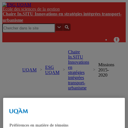
École des sciences de la gestion
Chaire In.SITU Innovations en stratégies intégrées transport-
urbanisme
Chaire
In.SITU
Innovations
Missions
ESG
en
UQAM
2015-
UQAM
stratégies
2020
intégrées
transport-
urbanisme
Chaire In.SITU Innovations en stratégies intégrées
transport-urbanisme
Accueil
Préférences en matière de témoins
Nouvelles