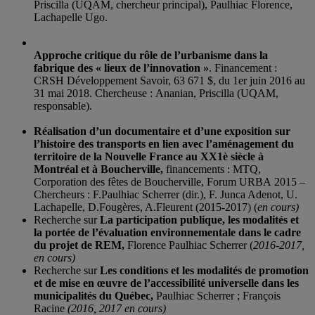
Priscilla (UQAM, chercheur principal), Paulhiac Florence,
Lachapelle Ugo
.
Approche critique du rôle de l’urbanisme dans la
fabrique des « lieux de l’innovation »
. Financement :
CRSH
Développement Savoir, 63 671 $, du
1er juin 2016 au
31 mai 2018. Chercheuse :
Ananian, Priscilla (UQAM,
responsable).
Réalisation d’un documentaire et d’une exposition sur
l’histoire des transports en lien avec l’aménagement du
territoire de la Nouvelle France au XX1è siècle à
Montréal et à Boucherville,
financements : MTQ,
Corporation des fêtes de Boucherville, Forum URBA 2015 –
Chercheurs : F.Paulhiac Scherrer (dir.), F. Junca Adenot, U.
Lachapelle, D.Fougères, A.Fleurent (2015-2017) (
en cours)
Recherche sur
La participation publique, les modalités et
la portée de l’évaluation environnementale dans le cadre
du projet de REM,
Florence Paulhiac Scherrer (
2016-2017,
en cours)
Recherche sur
Les conditions et les modalités de promotion
et de mise en œuvre de l’accessibilité universelle
dans les
municipalités du Québec,
Paulhiac Scherrer ; François
Racine
(2016, 2017 en cours)