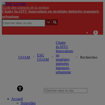
École des sciences de la gestion
Chaire In.SITU Innovations en stratégies intégrées transport-
urbanisme
Chaire
In.SITU
Innovations
ESG
en
UQAM
Recherches
UQAM
stratégies
intégrées
transport-
urbanisme
Chaire In.SITU Innovations en stratégies intégrées
transport-urbanisme
Accueil
Nouvelles