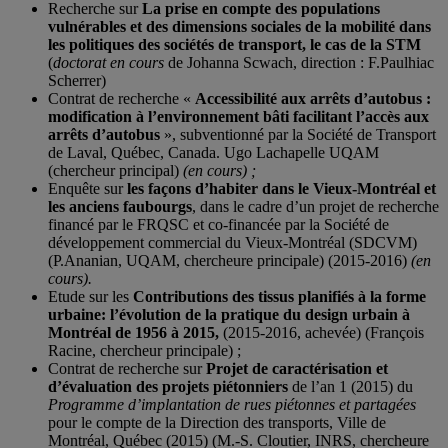
Recherche sur
La prise en compte des populations
vulnérables et des dimensions sociales de la mobilité dans
les politiques des sociétés de transport, le cas de la STM
(
doctorat en cours
de Johanna Scwach, direction : F.Paulhiac
Scherrer)
Contrat de recherche «
Accessibilité aux arrêts d’autobus :
modification à l’environnement bâti facilitant l’accès aux
arrêts d’autobus
», subventionné par la Société de Transport
de Laval, Québec, Canada. Ugo Lachapelle UQAM
(chercheur principal)
(en cours) ;
Enquête sur
les façons d’habiter dans le Vieux-Montréal et
les anciens faubourgs
, dans le cadre d’un projet de recherche
financé par le FRQSC et co-financée par la Société de
développement commercial du Vieux-Montréal (SDCVM)
(P.Ananian, UQAM, chercheure principale) (2015-2016)
(en
cours).
Etude sur les
Contributions des tissus planifiés à la forme
urbaine: l’évolution de la pratique du design urbain à
Montréal de 1956 à 2015,
(2015-2016, achevée) (François
Racine, chercheur principale) ;
Contrat de recherche sur
Projet de caractérisation et
d’évaluation des projets piétonniers
de l’an 1 (2015) du
Programme d’implantation de rues piétonnes et partagées
pour le compte de la Direction des transports, Ville de
Montréal, Québec (2015) (M.-S. Cloutier, INRS, chercheure